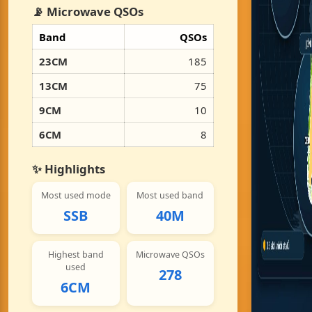
📡 Microwave QSOs
Band
QSOs
23CM
185
13CM
75
9CM
10
6CM
8
✨ Highlights
Most used mode
Most used band
SSB
40M
Highest band
Microwave QSOs
used
278
6CM