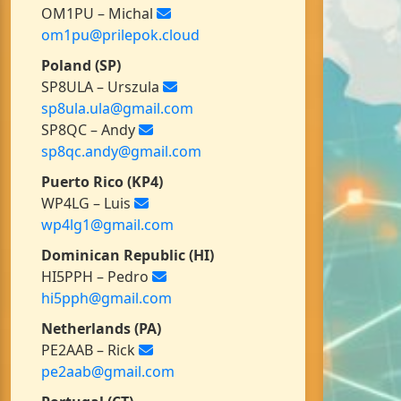
OM1PU – Michal
om1pu@prilepok.cloud
Poland (SP)
SP8ULA – Urszula
sp8ula.ula@gmail.com
SP8QC – Andy
sp8qc.andy@gmail.com
Puerto Rico (KP4)
WP4LG – Luis
wp4lg1@gmail.com
Dominican Republic (HI)
HI5PPH – Pedro
hi5pph@gmail.com
Netherlands (PA)
PE2AAB – Rick
pe2aab@gmail.com