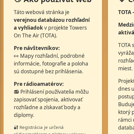
Táto webová stránka je
TOTA 
verejnou databázou rozhľadní
Medzi
a vyhliadok
v projekte Towers
aktivá
On The Air (TOTA).
TOTA s
Pre návštevníkov:
vyráža
👀 Mapy rozhľadní, podrobné
rozhľa
informácie, fotografie a poloha
miest.
sú dostupné bez prihlásenia.
Projek
Pre rádioamatérov:
dnes u
📻 Prihlásení používatelia môžu
postup
zapisovať spojenia, aktivovať
Buduje
rozhľadne a získavať body a
ktorý 
diplomy.
rámci 
🔐 Registrácia je určená
databá