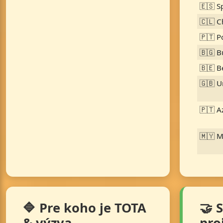
🇪🇸 S
🇨🇱 C
🇵🇹 P
🇧🇬 B
🇧🇪 B
🇬🇧 U
🇵🇹 A
🇲🇾 M
🔷 Pre koho je TOTA
🤝 
& výzva
pro