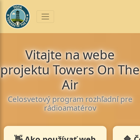
Vitajte na webe
projektu Towers On The
Air
Celosvetový program rozhľadní pre
rádioamatérov
👋 Ako používať web
🔷 Č