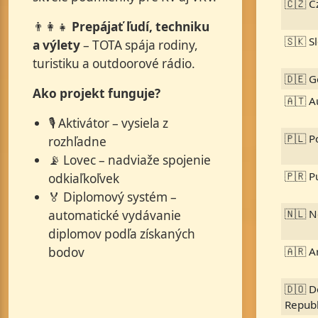
🇨🇿 C
👨‍👩‍👧
Prepájať ľudí, techniku
🇸🇰 S
a výlety
– TOTA spája rodiny,
turistiku a outdoorové rádio.
🇩🇪 
Ako projekt funguje?
🇦🇹 A
🎙️ Aktivátor – vysiela z
🇵🇱 P
rozhľadne
📡 Lovec – nadviaže spojenie
🇵🇷 P
odkiaľkoľvek
🏅 Diplomový systém –
🇳🇱 N
automatické vydávanie
diplomov podľa získaných
bodov
🇦🇷 A
🇩🇴 D
Republ