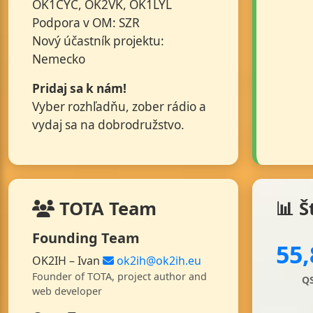
OK1CYC, OK2VK, OK1LYL
Podpora v OM: SZR
Nový účastník projektu:
Nemecko
Pridaj sa k nám!
Vyber rozhľadňu, zober rádio a
vydaj sa na dobrodružstvo.
TOTA Team
📊 Š
Founding Team
55,
OK2IH – Ivan
ok2ih@ok2ih.eu
Founder of TOTA, project author and
Q
web developer