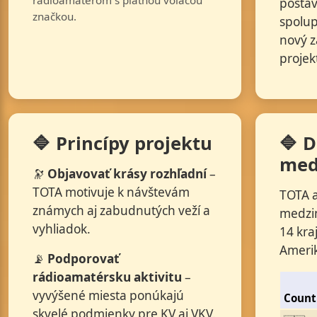
rádioamatérom s platnou volacou
postav
značkou.
spolup
nový z
projekt
🔷 Princípy projektu
🔷 
med
🔭
Objavovať krásy rozhľadní
–
TOTA motivuje k návštevám
TOTA 
známych aj zabudnutých veží a
medzi
vyhliadok.
14 kra
Amerik
📡
Podporovať
rádioamatérsku aktivitu
–
vyvýšené miesta ponúkajú
Count
skvelé podmienky pre KV aj VKV.