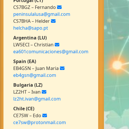
Portugal (CT)
CS7BGZ – Fernando
peninsulalusa@gmail.com
CS7BHA – Helder
helcha@sapo.pt
Argentina (LU)
LW5ECI – Christian
ea601comunicaciones@gmail.com
Spain (EA)
EB4GSN – Juan Maria
eb4gsn@gmail.com
Bulgaria (LZ)
LZ2HT – Ivan
lz2ht.ivan@gmail.com
Chile (CE)
CE7SW – Edo
ce7sw@protonmail.com