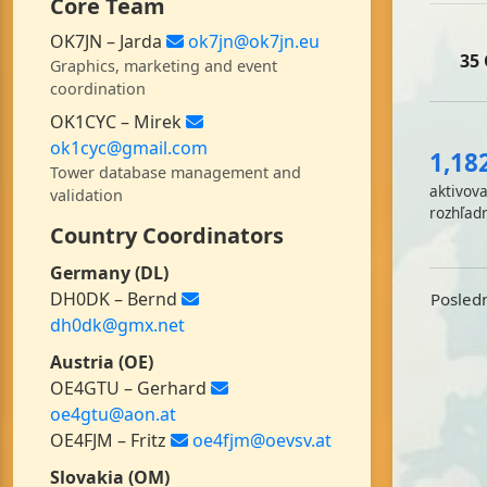
Core Team
OK7JN – Jarda
ok7jn@ok7jn.eu
35
Graphics, marketing and event
coordination
OK1CYC – Mirek
ok1cyc@gmail.com
1,18
Tower database management and
aktivov
validation
rozhľad
Country Coordinators
Germany (DL)
DH0DK – Bernd
Posled
dh0dk@gmx.net
Austria (OE)
OE4GTU – Gerhard
oe4gtu@aon.at
OE4FJM – Fritz
oe4fjm@oevsv.at
Slovakia (OM)