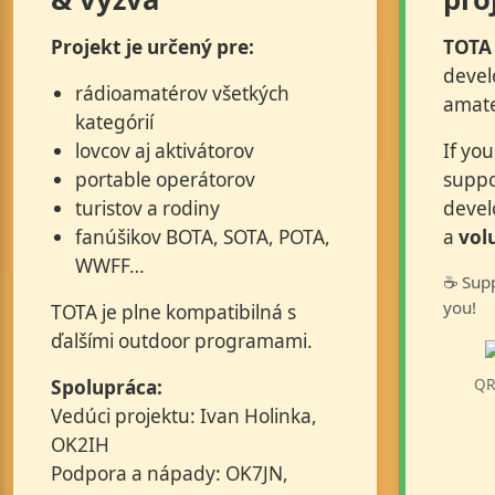
Projekt je určený pre:
TOTA
devel
rádioamatérov všetkých
amate
kategórií
lovcov aj aktivátorov
If you
portable operátorov
suppo
turistov a rodiny
devel
fanúšikov BOTA, SOTA, POTA,
a
vol
WWFF…
☕ Supp
you!
TOTA je plne kompatibilná s
ďalšími outdoor programami.
QR
Spolupráca:
Vedúci projektu: Ivan Holinka,
OK2IH
Podpora a nápady: OK7JN,