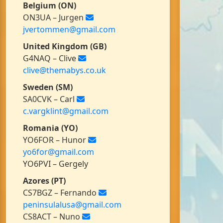
Belgium (ON)
ON3UA – Jurgen
jvertommen@gmail.com
United Kingdom (GB)
G4NAQ – Clive
clive@themabys.co.uk
Sweden (SM)
SA0CVK – Carl
c.vargklint@gmail.com
Romania (YO)
YO6FOR – Hunor
yo6for@gmail.com
YO6PVI – Gergely
Azores (PT)
CS7BGZ – Fernando
peninsulalusa@gmail.com
CS8ACT – Nuno